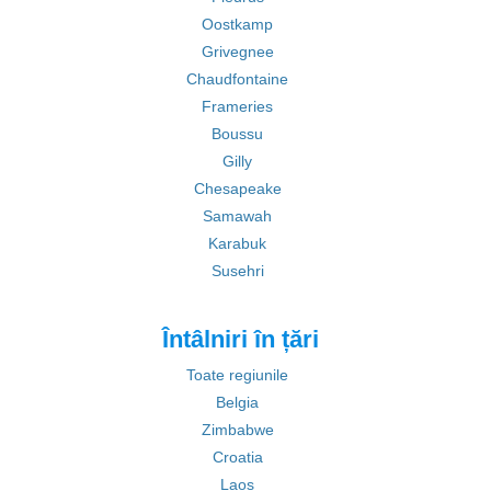
Oostkamp
Grivegnee
Chaudfontaine
Frameries
Boussu
Gilly
Chesapeake
Samawah
Karabuk
Susehri
Întâlniri în țări
Toate regiunile
Belgia
Zimbabwe
Croatia
Laos