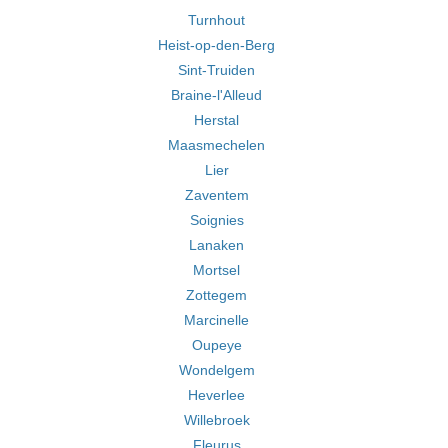
Turnhout
Heist-op-den-Berg
Sint-Truiden
Braine-l'Alleud
Herstal
Maasmechelen
Lier
Zaventem
Soignies
Lanaken
Mortsel
Zottegem
Marcinelle
Oupeye
Wondelgem
Heverlee
Willebroek
Fleurus