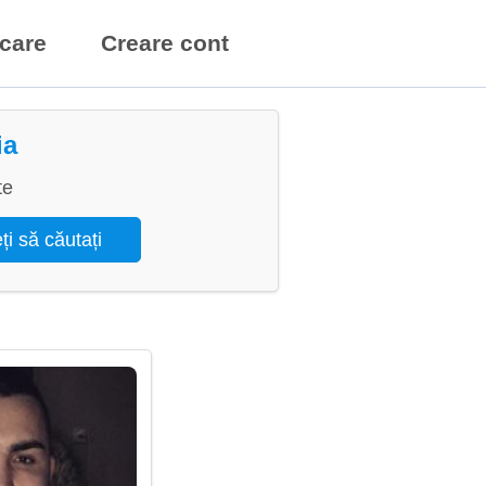
icare
Creare cont
ia
te