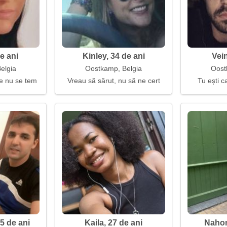
e ani
Kinley, 34 de ani
Vein
elgia
Oostkamp, Belgia
Oost
re nu se tem
Vreau să sărut, nu să ne cert
Tu ești 
 de ani
Kaila, 27 de ani
Nahom