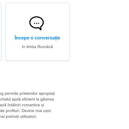
Începe o conversație
In limba Română
ng permite prietenilor apropiați
rtalul ajută eficient la găsirea
ază întâlniri romantice și
e profiluri. Devine mai ușor
potriviți utilizatori.