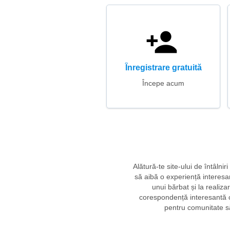
Înregistrare gratuită
Începe acum
Alătură-te site-ului de întâlni
să aibă o experiență interesant
unui bărbat și la realiza
corespondență interesantă c
pentru comunitate să 