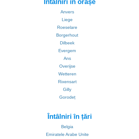
Întâlniri în orașe
Anvers
Liege
Roeselare
Borgerhout
Dilbeek
Evergem
Ans
Overijse
Wetteren
Rixensart
Gilly
Gorodeț
Întâlniri în țări
Belgia
Emiratele Arabe Unite