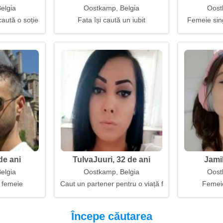
elgia
Oostkamp, Belgia
Oost
caută o soție
Fata își caută un iubit
Femeie sin
de ani
TulvaJuuri, 32 de ani
Jamil
elgia
Oostkamp, Belgia
Oost
 femeie
Caut un partener pentru o viață fără drame
Femeie
Începe căutarea