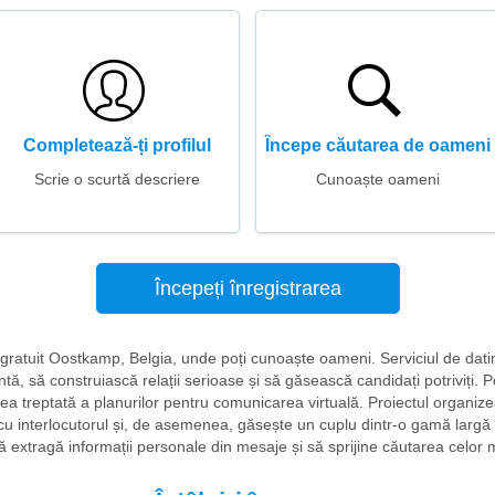
Completează-ți profilul
Începe căutarea de oameni
Scrie o scurtă descriere
Cunoaște oameni
Începeți înregistrarea
ri gratuit Oostkamp, Belgia, unde poți cunoaște oameni. Serviciul de dati
ă, să construiască relații serioase și să găsească candidați potriviți. Po
rea treptată a planurilor pentru comunicarea virtuală. Proiectul organize
u interlocutorul și, de asemenea, găsește un cuplu dintr-o gamă largă d
extragă informații personale din mesaje și să sprijine căutarea celor mai 