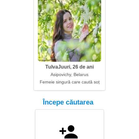
TulvaJuuri, 26 de ani
Asipovichy, Belarus
Femeie singură care caută soț
Începe căutarea