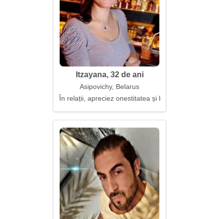
Itzayana, 32 de ani
Asipovichy, Belarus
În relații, apreciez onestitatea și loialitatea