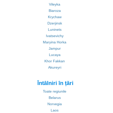
Vileyka
Biaroza
Krychaw
Dzerjinsk
Luninets
Ivatsevichy
Maryina Horka
Jampur
Lucaya
Khor Fakkan
Akureyri
Întâlniri în țări
Toate regiunile
Belarus
Norvegia
Laos