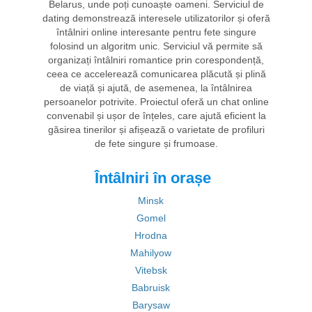
Belarus, unde poți cunoaște oameni. Serviciul de
dating demonstrează interesele utilizatorilor și oferă
întâlniri online interesante pentru fete singure
folosind un algoritm unic. Serviciul vă permite să
organizați întâlniri romantice prin corespondență,
ceea ce accelerează comunicarea plăcută și plină
de viață și ajută, de asemenea, la întâlnirea
persoanelor potrivite. Proiectul oferă un chat online
convenabil și ușor de înțeles, care ajută eficient la
găsirea tinerilor și afișează o varietate de profiluri
de fete singure și frumoase.
Întâlniri în orașe
Minsk
Gomel
Hrodna
Mahilyow
Vitebsk
Babruisk
Barysaw