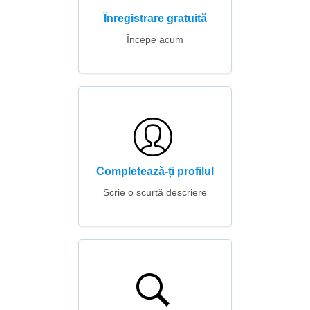
Înregistrare gratuită
Începe acum
Completează-ți profilul
Scrie o scurtă descriere