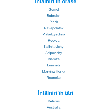
Întâlniri în orașe
Gomel
Babruisk
Pinsk
Navapolatsk
Maladzyechna
Recyca
Kalinkavichy
Asipovichy
Biaroza
Luninets
Maryina Horka
Roanoke
Întâlniri în țări
Belarus
Australia