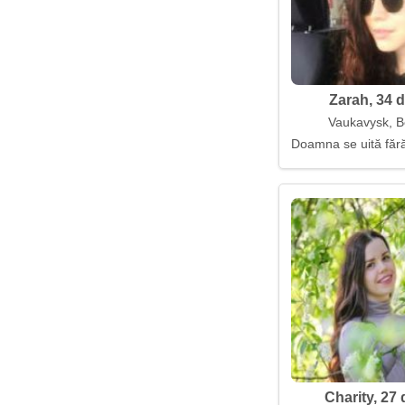
Zarah, 34 d
Vaukavysk, B
Doamna se uită fără
Charity, 27 