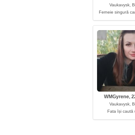
Vaukavysk, B
Femeie singură car
WMGyrene, 22
Vaukavysk, B
Fata își caută 