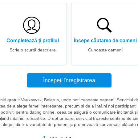
Completează-ți profilul
Începe căutarea de oameni
Scrie o scurtă descriere
Cunoaște oameni
Începeți înregistrarea
âlniri gratuit Vaukavysk, Belarus, unde poți cunoaște oameni. Serviciul d
tea de a alege femei interesante, precum și de a întâlni noi participanți
potriviți pentru dating online, ceea ce asigură o comunicare incitantă și d
ițiind întâlniri romantice. Drept urmare, serviciul trezește sentimente sin
 alegeți dintr-o varietate de prieteni și promovează conversații plăcute 