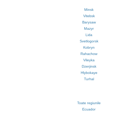
Minsk
Vitebsk
Barysaw
Mazyr
Lida
Svetlogorsk
Kobryn
Rahachow
Vileyka
Dzerjinsk
Hlybokaye
Turhal
Toate regiunile
Ecuador