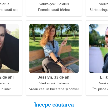
elarus
Vaukavysk, Belarus
Vauka
e caută soț
Femeie caută bărbat
Bărbat singu
 de ani
Jesslyn, 33 de ani
Lilj
elarus
Vaukavysk, Belarus
Vauka
un iubit
Vreau ceai în bucătărie și conversații până noaptea
Îmi place 
Începe căutarea