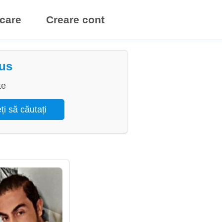
icare
Creare cont
rus
te