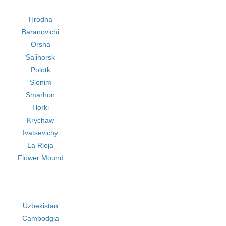
Hrodna
Baranovichi
Orsha
Salihorsk
Poloțk
Slonim
Smarhon
Horki
Krychaw
Ivatsevichy
La Rioja
Flower Mound
Uzbekistan
Cambodgia