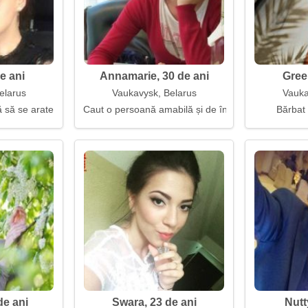
e ani
Annamarie, 30 de ani
Gree
elarus
Vaukavysk, Belarus
Vauka
 să se arate
Caut o persoană amabilă și de încredere
Bărbat
de ani
Swara, 23 de ani
Nutt