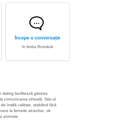
Începe o conversație
In limba Română
e dating facilitează găsirea
 la comunicarea virtuală. Site-ul
e înaltă calitate, stabilind fără
cere la femeile atractive, vă
și animate.