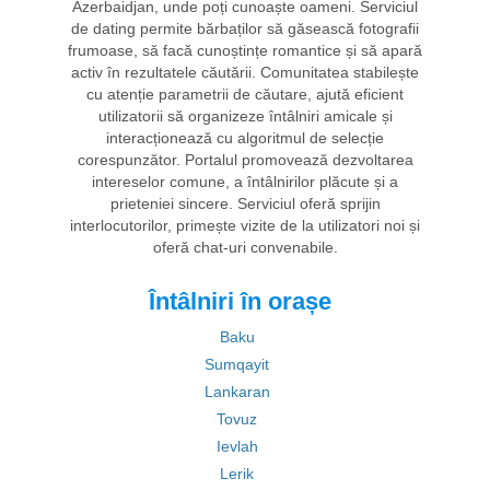
Azerbaidjan, unde poți cunoaște oameni. Serviciul
de dating permite bărbaților să găsească fotografii
frumoase, să facă cunoștințe romantice și să apară
activ în rezultatele căutării. Comunitatea stabilește
cu atenție parametrii de căutare, ajută eficient
utilizatorii să organizeze întâlniri amicale și
interacționează cu algoritmul de selecție
corespunzător. Portalul promovează dezvoltarea
intereselor comune, a întâlnirilor plăcute și a
prieteniei sincere. Serviciul oferă sprijin
interlocutorilor, primește vizite de la utilizatori noi și
oferă chat-uri convenabile.
Întâlniri în orașe
Baku
Sumqayit
Lankaran
Tovuz
Ievlah
Lerik