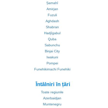
Șamahî
Amirjan
Fuzuli
Aghdash
Shabran
Hadjîgabul
Quba
Sabunchu
Binjai City
Iwakuni
Pompei
Funehikimachi Funehiki
Întâlniri în țări
Toate regiunile
Azerbaidjan
Muntenegru