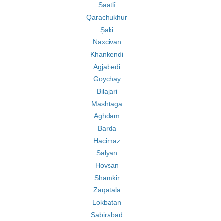
Saatlî
Qarachukhur
Șaki
Naxcivan
Khankendi
Agjabedi
Goychay
Bilajari
Mashtaga
Aghdam
Barda
Hacimaz
Salyan
Hovsan
Shamkir
Zaqatala
Lokbatan
Sabirabad