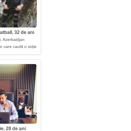
tball, 32 de ani
i, Azerbaidjan
sentimente
r care caută o soție
e, 28 de ani