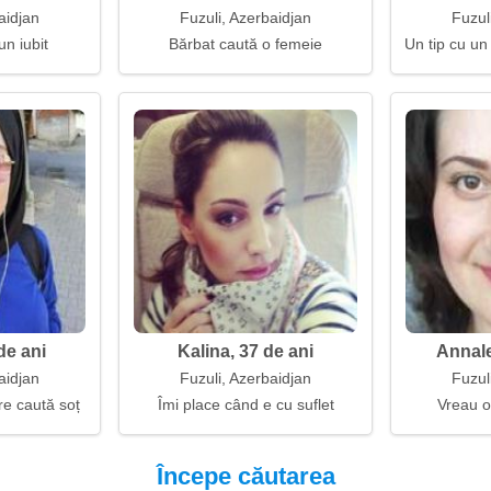
aidjan
Fuzuli, Azerbaidjan
Fuzul
un iubit
Bărbat caută o femeie
Un tip cu un
de ani
Kalina, 37 de ani
Annale
aidjan
Fuzuli, Azerbaidjan
Fuzul
e caută soț
Îmi place când e cu suflet
Vreau o
Începe căutarea