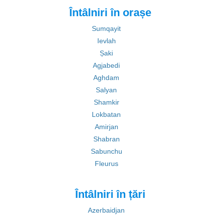
Întâlniri în orașe
Sumqayit
Ievlah
Șaki
Agjabedi
Aghdam
Salyan
Shamkir
Lokbatan
Amirjan
Shabran
Sabunchu
Fleurus
Întâlniri în țări
Azerbaidjan