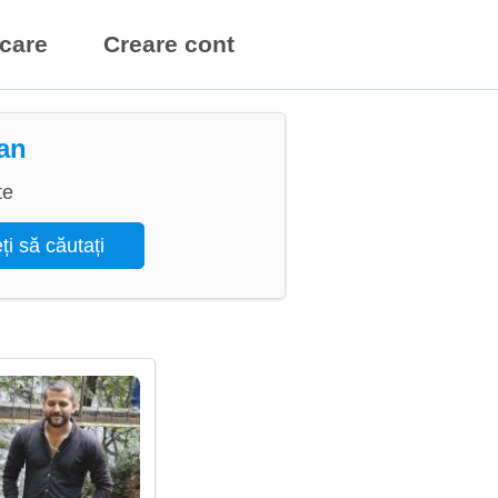
icare
Creare cont
jan
te