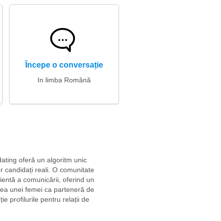
Începe o conversație
In limba Română
dating oferă un algoritm unic
or candidați reali. O comunitate
icientă a comunicării, oferind un
irea unei femei ca parteneră de
e profilurile pentru relații de