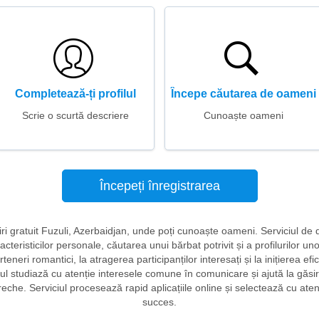
Completează-ți profilul
Începe căutarea de oameni
Scrie o scurtă descriere
Cunoaște oameni
Începeți înregistrarea
lniri gratuit Fuzuli, Azerbaidjan, unde poți cunoaște oameni. Serviciul de 
cteristicilor personale, căutarea unui bărbat potrivit și a profilurilor un
teneri romantici, la atragerea participanților interesați și la inițierea ef
ctul studiază cu atenție interesele comune în comunicare și ajută la găs
eche. Serviciul procesează rapid aplicațiile online și selectează cu atenți
succes.