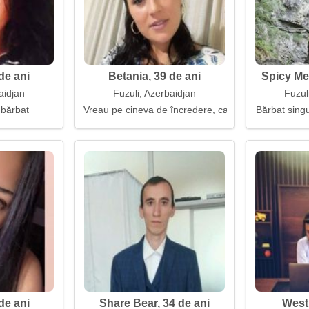
de ani
Betania, 39 de ani
Spicy Mea
aidjan
Fuzuli, Azerbaidjan
Fuzul
 bărbat
Vreau pe cineva de încredere, care nu se teme de 
Bărbat singu
de ani
Share Bear, 34 de ani
Westi