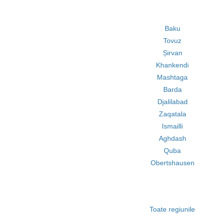
Baku
Tovuz
Șirvan
Khankendi
Mashtaga
Barda
Djalilabad
Zaqatala
Ismailli
Aghdash
Quba
Obertshausen
Toate regiunile