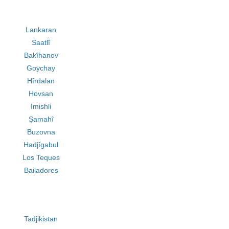
Lankaran
Saatlî
Bakîhanov
Goychay
Hîrdalan
Hovsan
Imishli
Șamahî
Buzovna
Hadjîgabul
Los Teques
Bailadores
Tadjikistan