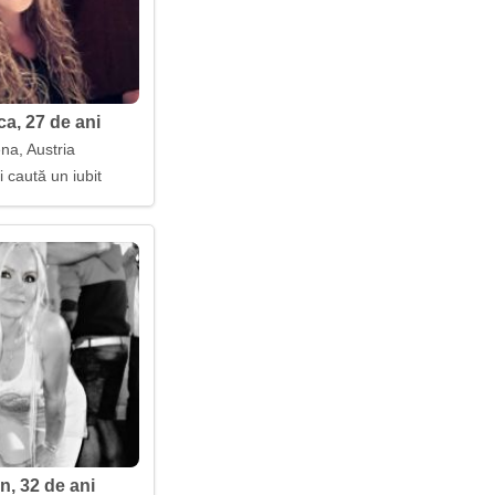
ca, 27 de ani
na, Austria
i caută un iubit
n, 32 de ani