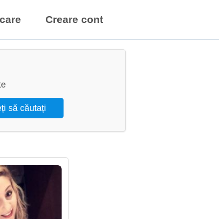
icare
Creare cont
te