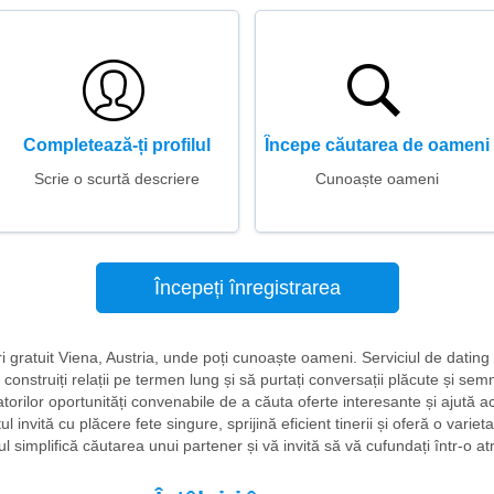
Completează-ți profilul
Începe căutarea de oameni
Scrie o scurtă descriere
Cunoaște oameni
Începeți înregistrarea
niri gratuit Viena, Austria, unde poți cunoaște oameni. Serviciul de datin
 construiți relații pe termen lung și să purtați conversații plăcute și semn
atorilor oportunități convenabile de a căuta oferte interesante și ajută a
l invită cu plăcere fete singure, sprijină eficient tinerii și oferă o varie
ul simplifică căutarea unui partener și vă invită să vă cufundați într-o a