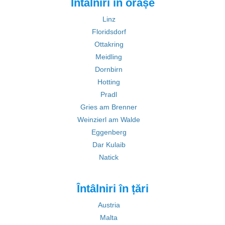
Întâlniri în orașe
Linz
Floridsdorf
Ottakring
Meidling
Dornbirn
Hotting
Pradl
Gries am Brenner
Weinzierl am Walde
Eggenberg
Dar Kulaib
Natick
Întâlniri în țări
Austria
Malta