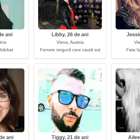
e ani
Libby, 26 de ani
Jessi
tria
Viena, Austria
Vie
 bărbat
Femeie singură care caută soț
Fata îș
de ani
Tiggy, 21 de ani
Ailee