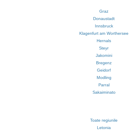
Graz
Donaustadt
Innsbruck
Klagenfurt am Worthersee
Hernals
Steyr
Jakomini
Bregenz
Geidorf
Modling
Parral
Sakaiminato
Toate regiunile
Letonia