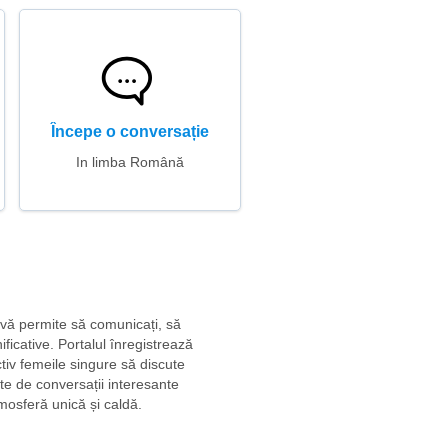
Începe o conversație
In limba Română
g vă permite să comunicați, să
ificative. Portalul înregistrează
ctiv femeile singure să discute
tate de conversații interesante
tmosferă unică și caldă.