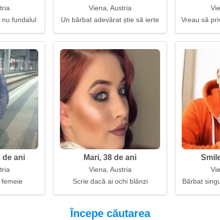
tria
Viena, Austria
Vie
, nu fundalul
Un bărbat adevărat știe să ierte
Vreau să pr
 de ani
Mari, 38 de ani
Smile
tria
Viena, Austria
Vie
 femeie
Scrie dacă ai ochi blânzi
Bărbat singu
Începe căutarea