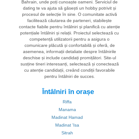
Bahrain, unde poți cunoaște oameni. Serviciul de
dating te va ajuta să găsești un hobby potrivit și
procesul de selecție în sine. O comunitate activă
facilitează căutarea de parteneri, stabilește
contacte fiabile pentru întâlniri și planifică cu atenție
potențiale întâlniri și relații. Proiectul selectează cu
competență utilizatorii pentru a asigura o
comunicare plăcută și confortabilă și oferă, de
asemenea, informații detaliate despre întâlnirile
deschise și include candidați promițători. Site-ul
susține tineri interesanți, selectează și conectează
cu atenție candidații, creând condiții favorabile
pentru întâlniri de succes.
Întâlniri în orașe
Riffa
Manama
Madinat Hamad
Madinat 'Isa
Sitrah