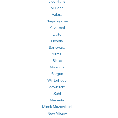
Jidd Haffs
Al Hadd
Valera
Nagareyama
Yavatmal
Daito
Livonia
Banswara
Nirmal
Bihac
Missoula
Sorgun
Winterhude
Zawiercie
Suhl
Macenta
Minsk Mazowiecki
New Albany