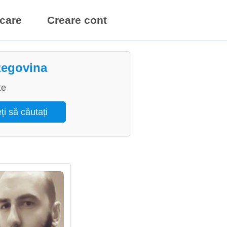
icare
Creare cont
rzegovina
te