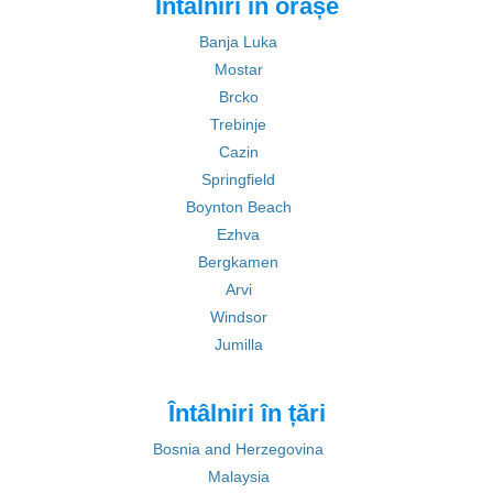
Întâlniri în orașe
Banja Luka
Mostar
Brcko
Trebinje
Cazin
Springfield
Boynton Beach
Ezhva
Bergkamen
Arvi
Windsor
Jumilla
Întâlniri în țări
Bosnia and Herzegovina
Malaysia