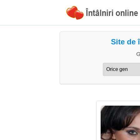
Site de 
G