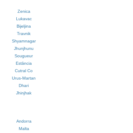
Zenica
Lukavac
Bijeljina
Travnik
Shyamnagar
Jhunjhunu
Sougueur
Estância
Cutral Co
Urus-Martan
Dhari
Jhinjhak
Andorra
Malta