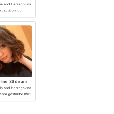
nia and Herzegovina
i caută un iubit
ine, 36 de ani
nia and Herzegovina
erea gesturilor mici