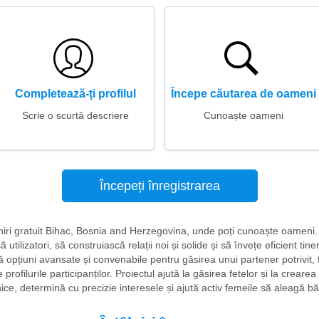
Completează-ți profilul
Începe căutarea de oameni
Scrie o scurtă descriere
Cunoaște oameni
Începeți înregistrarea
âlniri gratuit Bihac, Bosnia and Herzegovina, unde poți cunoaște oameni.
 utilizatori, să construiască relații noi și solide și să învețe eficient tiner
 opțiuni avansate și convenabile pentru găsirea unui partener potrivit, 
ofilurile participanților. Proiectul ajută la găsirea fetelor și la crearea 
unice, determină cu precizie interesele și ajută activ femeile să aleagă b