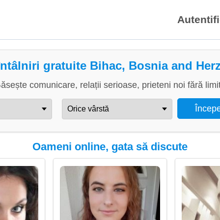
Autentif
întâlniri gratuite Bihac, Bosnia and He
ăsește comunicare, relații serioase, prieteni noi fără limi
Oameni online, gata să discute