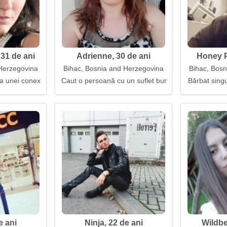
31 de ani
Adrienne, 30 de ani
Honey P
Herzegovina
Bihac, Bosnia and Herzegovina
Bihac, Bos
 unei conexiuni sufletești
Caut o persoană cu un suflet bun
Bărbat singu
e ani
Ninja, 22 de ani
Wildbe