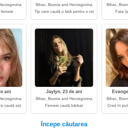
Herzegovina
Bihac, Bosnia and Herzegovina
Bihac, Bos
 femeie
Tip care caută o fată pentru o relație serioasă
Fata îș
de ani
Jaylyn, 23 de ani
Evangel
Herzegovina
Bihac, Bosnia and Herzegovina
Bihac, Bos
e caută soț
Femeie caută bărbat
Cred în put
Începe căutarea