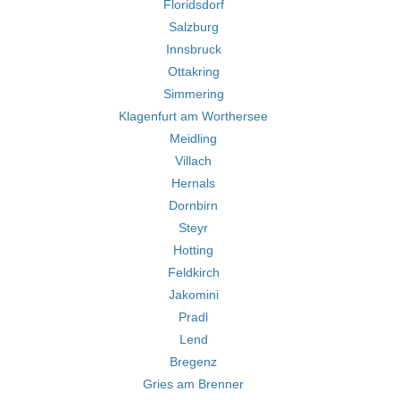
Floridsdorf
Salzburg
Innsbruck
Ottakring
Simmering
Klagenfurt am Worthersee
Meidling
Villach
Hernals
Dornbirn
Steyr
Hotting
Feldkirch
Jakomini
Pradl
Lend
Bregenz
Gries am Brenner