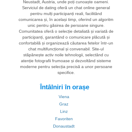
Neustadt, Austria, unde poți cunoaște oameni.
Serviciul de dating oferă un chat online general
pentru mulți participanți reali, facilitând
comunicarea și, în același timp, oferind un algoritm
unic pentru găsirea de persoane singure.
Comunitatea oferă o selecție detaliată și variată de
participanți, garantând o comunicare plăcută și
confortabilă și organizează căutarea fetelor într-un
chat multifuncțional și convenabil. Site-ul
stăpânește activ noile tehnologii, selectând cu
atenție fotografii frumoase și dezvoltând sisteme
moderne pentru selecția precisă a unor persoane
specifice.
Întâlniri în orașe
Viena
Graz
Linz
Favoriten
Donaustadt