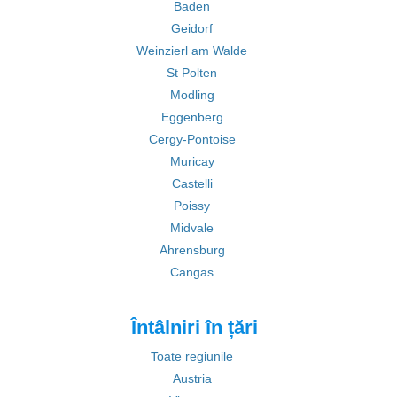
Baden
Geidorf
Weinzierl am Walde
St Polten
Modling
Eggenberg
Cergy-Pontoise
Muricay
Castelli
Poissy
Midvale
Ahrensburg
Cangas
Întâlniri în țări
Toate regiunile
Austria