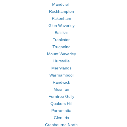
Mandurah
Rockhampton
Pakenham
Glen Waverley
Baldivis
Frankston
Truganina
Mount Waverley
Hurstville
Merrylands
Warrnambool
Randwick
Mosman
Ferntree Gully
Quakers Hill
Parramatta
Glen Iris
Cranbourne North