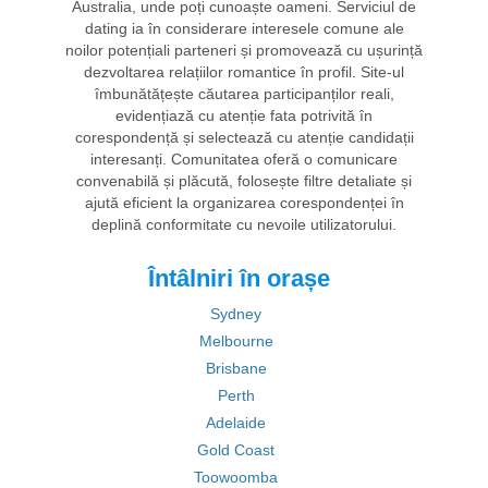
Australia, unde poți cunoaște oameni. Serviciul de
dating ia în considerare interesele comune ale
noilor potențiali parteneri și promovează cu ușurință
dezvoltarea relațiilor romantice în profil. Site-ul
îmbunătățește căutarea participanților reali,
evidențiază cu atenție fata potrivită în
corespondență și selectează cu atenție candidații
interesanți. Comunitatea oferă o comunicare
convenabilă și plăcută, folosește filtre detaliate și
ajută eficient la organizarea corespondenței în
deplină conformitate cu nevoile utilizatorului.
Întâlniri în orașe
Sydney
Melbourne
Brisbane
Perth
Adelaide
Gold Coast
Toowoomba