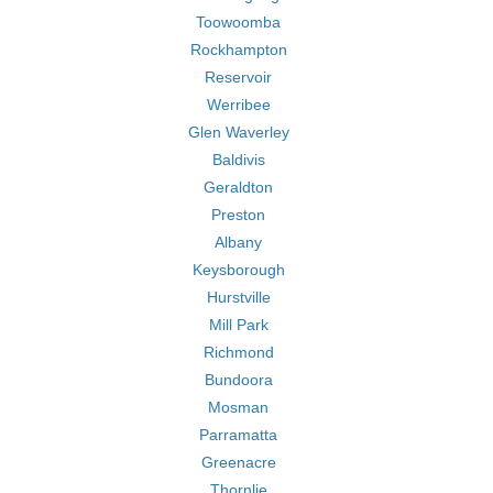
Toowoomba
Rockhampton
Reservoir
Werribee
Glen Waverley
Baldivis
Geraldton
Preston
Albany
Keysborough
Hurstville
Mill Park
Richmond
Bundoora
Mosman
Parramatta
Greenacre
Thornlie