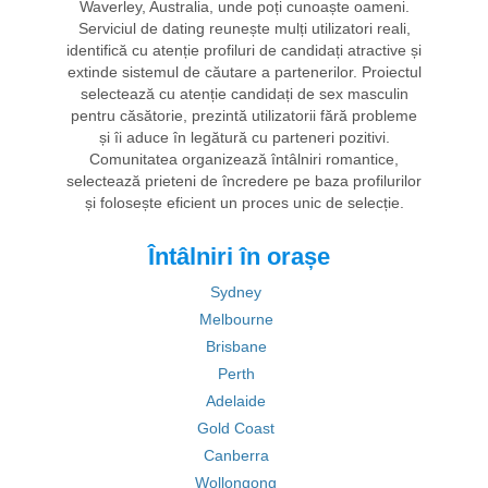
Waverley, Australia, unde poți cunoaște oameni.
Serviciul de dating reunește mulți utilizatori reali,
identifică cu atenție profiluri de candidați atractive și
extinde sistemul de căutare a partenerilor. Proiectul
selectează cu atenție candidați de sex masculin
pentru căsătorie, prezintă utilizatorii fără probleme
și îi aduce în legătură cu parteneri pozitivi.
Comunitatea organizează întâlniri romantice,
selectează prieteni de încredere pe baza profilurilor
și folosește eficient un proces unic de selecție.
Întâlniri în orașe
Sydney
Melbourne
Brisbane
Perth
Adelaide
Gold Coast
Canberra
Wollongong