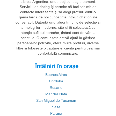
Libres, Argentina, unde poți cunoaște oameni.
Serviciul de dating îți permite să faci schimb de
contacte interesante și să alegi profiluri dintr-o
gamă largă de noi cunoștințe într-un chat online
convenabil. Datorită unui algoritm unic de selecție și
tehnologiilor moderne, site-ul îți selectează cu
atenție sufletul pereche, ținând cont de vârsta
acestuia. O comunitate activă ajută la găsirea
persoanelor potrivite, oferă multe profiluri, diverse
filtre și folosește o căutare eficientă pentru cea mai
confortabilă comunicare.
Întâlniri în orașe
Buenos Aires
Cordoba
Rosario
Mar del Plata
San Miguel de Tucuman
Salta
Parana