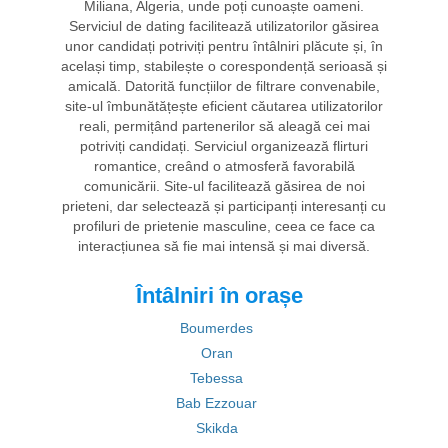
Miliana, Algeria, unde poți cunoaște oameni.
Serviciul de dating facilitează utilizatorilor găsirea
unor candidați potriviți pentru întâlniri plăcute și, în
același timp, stabilește o corespondență serioasă și
amicală. Datorită funcțiilor de filtrare convenabile,
site-ul îmbunătățește eficient căutarea utilizatorilor
reali, permițând partenerilor să aleagă cei mai
potriviți candidați. Serviciul organizează flirturi
romantice, creând o atmosferă favorabilă
comunicării. Site-ul facilitează găsirea de noi
prieteni, dar selectează și participanți interesanți cu
profiluri de prietenie masculine, ceea ce face ca
interacțiunea să fie mai intensă și mai diversă.
Întâlniri în orașe
Boumerdes
Oran
Tebessa
Bab Ezzouar
Skikda