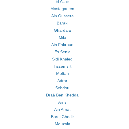
El Achir
Mostaganem
Ain Oussera
Baraki
Ghardaia
Mila
Ain Fakroun
Es Senia
Sidi Khaled
Tissemsilt
Meftah
Adrar
Sebdou
Draâ Ben Khedda
Arris
Ain Arnat
Bordj Ghedir
Mouzaia