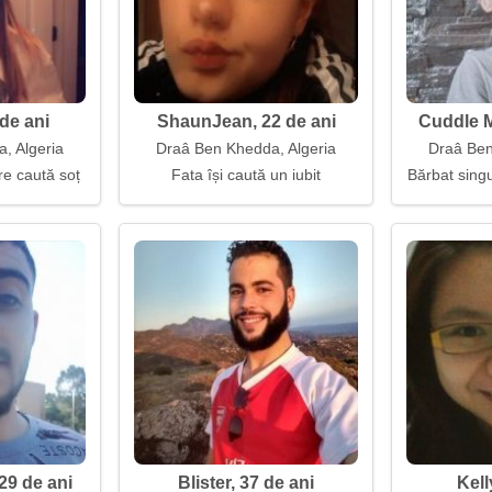
de ani
ShaunJean, 22 de ani
Cuddle M
, Algeria
Draâ Ben Khedda, Algeria
Draâ Ben
e caută soț
Fata își caută un iubit
Bărbat singu
29 de ani
Blister, 37 de ani
Kell