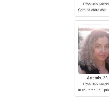
Draâ Ben Khedda
Gata să ofere căldur
Artemis, 33 
Draâ Ben Khedda
În căutarea unui pri