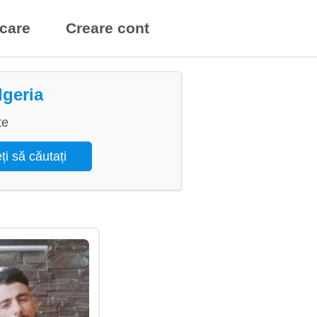
icare
Creare cont
lgeria
te