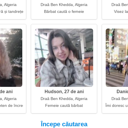
, Algeria
Draâ Ben Khedda, Algeria
Draâ Ben
ă și tandrețe
Bărbat caută o femeie
Visez la
de ani
Hudson, 27 de ani
Danic
, Algeria
Draâ Ben Khedda, Algeria
Draâ Ben
eten de încredere și sincer
Femeie caută bărbat
Îmi doresc u
Începe căutarea