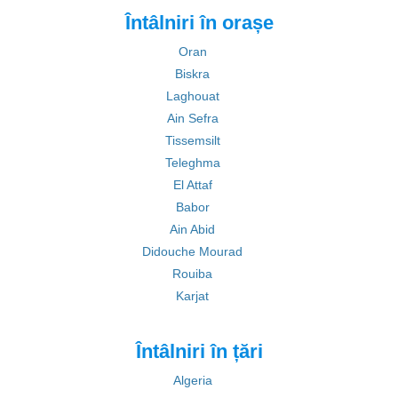
Întâlniri în orașe
Oran
Biskra
Laghouat
Ain Sefra
Tissemsilt
Teleghma
El Attaf
Babor
Ain Abid
Didouche Mourad
Rouiba
Karjat
Întâlniri în țări
Algeria