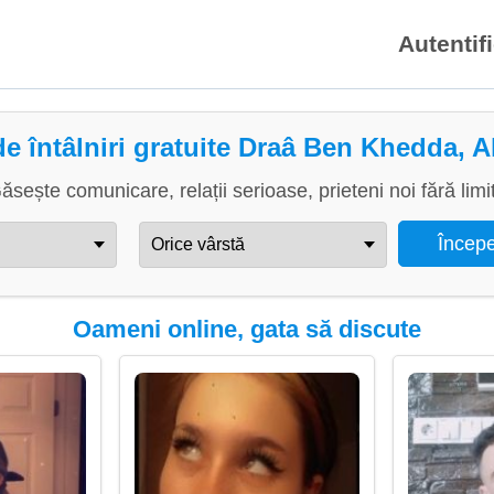
Autentif
de întâlniri gratuite Draâ Ben Khedda, A
ăsește comunicare, relații serioase, prieteni noi fără limi
Oameni online, gata să discute