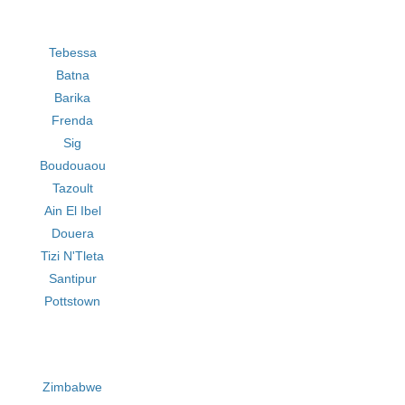
Tebessa
Batna
Barika
Frenda
Sig
Boudouaou
Tazoult
Ain El Ibel
Douera
Tizi N'Tleta
Santipur
Pottstown
Zimbabwe