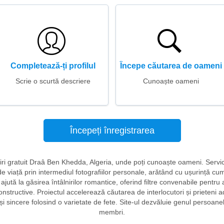
Completează-ți profilul
Începe căutarea de oameni
Scrie o scurtă descriere
Cunoaște oameni
Începeți înregistrarea
âlniri gratuit Draâ Ben Khedda, Algeria, unde poți cunoaște oameni. Serv
de viață prin intermediul fotografiilor personale, arătând cu ușurință c
 ajută la găsirea întâlnirilor romantice, oferind filtre convenabile pentr
constructive. Proiectul accelerează căutarea de interlocutori și prieteni a
i sincere folosind o varietate de fete. Site-ul dezvăluie genul persoanel
membri.