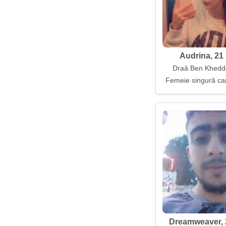
Audrina, 21 
Draâ Ben Khedda
Femeie singură car
Dreamweaver, 