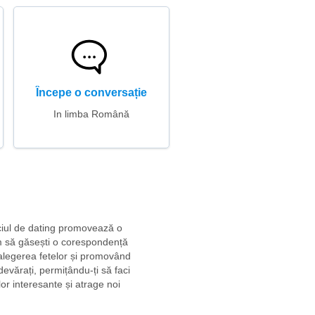
Începe o conversație
In limba Română
iciul de dating promovează o
um să găsești o corespondență
u alegerea fetelor și promovând
devărați, permițându-ți să faci
or interesante și atrage noi