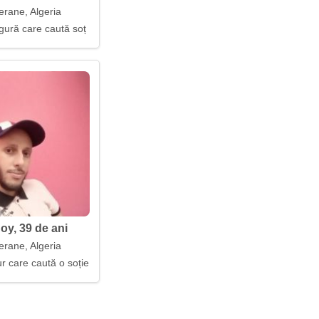
erane, Algeria
gură care caută soț
oy, 39 de ani
erane, Algeria
r care caută o soție