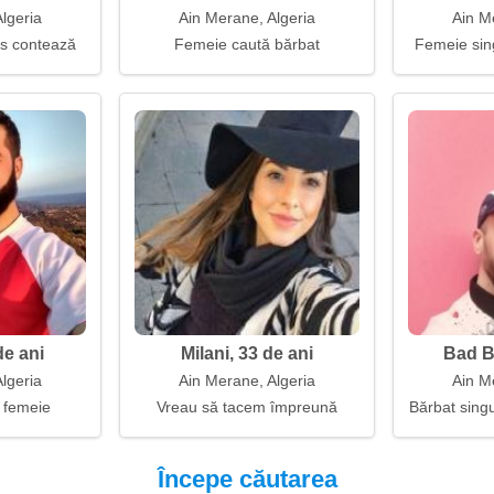
lgeria
Ain Merane, Algeria
Ain M
as contează
Femeie caută bărbat
Femeie sin
de ani
Milani, 33 de ani
Bad B
lgeria
Ain Merane, Algeria
Ain M
 femeie
Vreau să tacem împreună
Bărbat singu
Începe căutarea