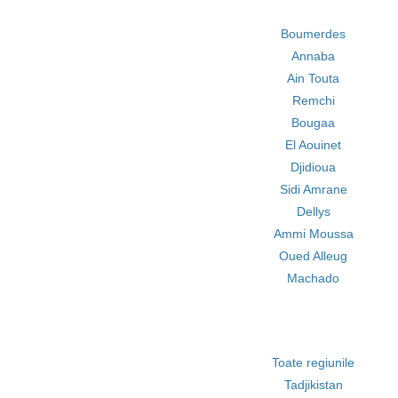
Boumerdes
Annaba
Ain Touta
Remchi
Bougaa
El Aouinet
Djidioua
Sidi Amrane
Dellys
Ammi Moussa
Oued Alleug
Machado
Toate regiunile
Tadjikistan