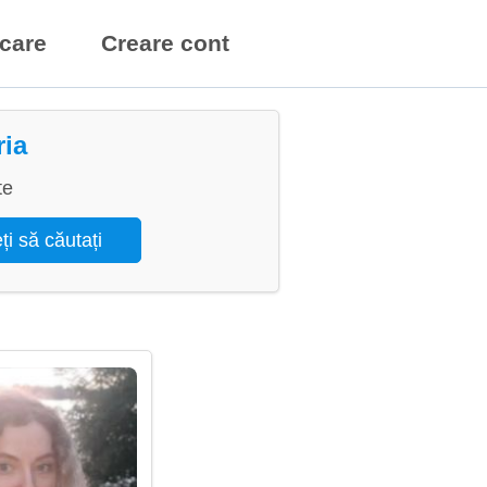
icare
Creare cont
ria
te