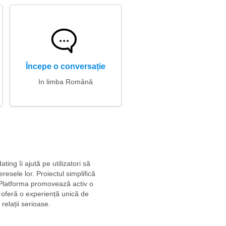
Începe o conversație
In limba Română
ting îi ajută pe utilizatori să
resele lor. Proiectul simplifică
e. Platforma promovează activ o
i oferă o experiență unică de
relații serioase.