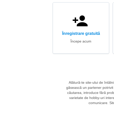
Înregistrare gratuită
Începe acum
Alătură-te site-ului de întâln
găsească un partener potrivit ș
căutarea, introduce fără probl
varietate de hobby-uri inter
comunicare. Site