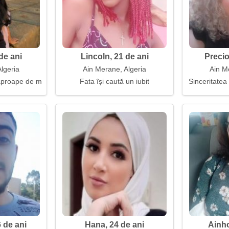
de ani
Lincoln, 21 de ani
Precio
lgeria
Ain Merane, Algeria
Ain M
 aproape de mine
Fata își caută un iubit
Sinceritatea 
 de ani
Hana, 24 de ani
Ainho