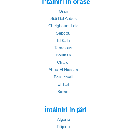
Întâlniri în orașe
Oran
Sidi Bel Abbes
Chelghoum Laid
Sebdou
El Kala
Tamalous
Bouinan
Charef
Abou El Hassan
Bou Ismail
El Tarf
Barnet
Întâlniri în țări
Algeria
Filipine