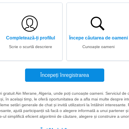
Completează-ți profilul
Începe căutarea de oameni
Scrie o scurtă descriere
Cunoaște oameni
Începeți înregistrarea
iri gratuit Ain Merane, Algeria, unde poți cunoaște oameni. Serviciul de da
i, în același timp, le oferă oportunitatea de a afla mai multe despre inte
eme setări generale de chat și invită utilizatorii la întâlniri interesant
esante, ajută participanții să facă o alegere informată a unui partener ș
-ul simplifică eficient algoritmii de căutare, alegere și construire a unor 