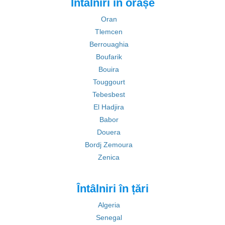
Întâlniri în orașe
Oran
Tlemcen
Berrouaghia
Boufarik
Bouira
Touggourt
Tebesbest
El Hadjira
Babor
Douera
Bordj Zemoura
Zenica
Întâlniri în țări
Algeria
Senegal