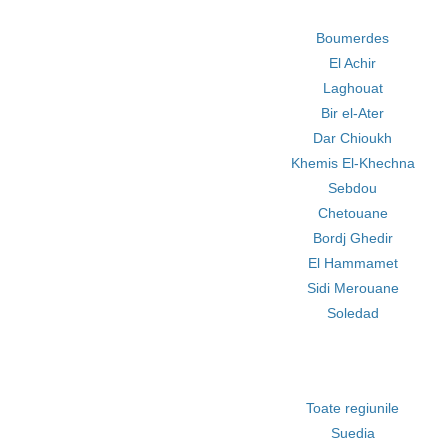
Boumerdes
El Achir
Laghouat
Bir el-Ater
Dar Chioukh
Khemis El-Khechna
Sebdou
Chetouane
Bordj Ghedir
El Hammamet
Sidi Merouane
Soledad
Toate regiunile
Suedia