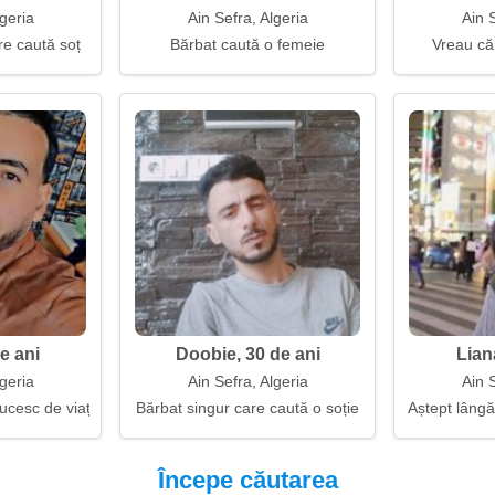
lgeria
Ain Sefra, Algeria
Ain S
e caută soț
Bărbat caută o femeie
Vreau că
de ani
Doobie, 30 de ani
Lian
lgeria
Ain Sefra, Algeria
Ain S
lucesc de viață
Bărbat singur care caută o soție
Aștept lâng
Începe căutarea