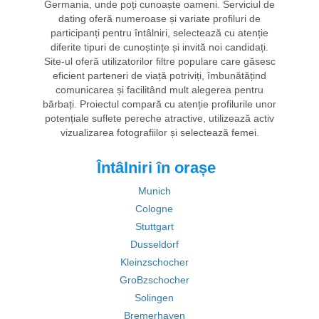
Germania, unde poți cunoaște oameni. Serviciul de
dating oferă numeroase și variate profiluri de
participanți pentru întâlniri, selectează cu atenție
diferite tipuri de cunoștințe și invită noi candidați.
Site-ul oferă utilizatorilor filtre populare care găsesc
eficient parteneri de viață potriviți, îmbunătățind
comunicarea și facilitând mult alegerea pentru
bărbați. Proiectul compară cu atenție profilurile unor
potențiale suflete pereche atractive, utilizează activ
vizualizarea fotografiilor și selectează femei.
Întâlniri în orașe
Munich
Cologne
Stuttgart
Dusseldorf
Kleinzschocher
GroBzschocher
Solingen
Bremerhaven