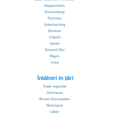
Heppenheim
Ronnenberg
Prenzlau
Unterhaching
Bockum
Zulpich
Saveh
Sosnovîi Bor
Migori
Ivrea
Întâlniri în țări
Toate regiunile
Germania
Brunei Darussalam
Nicaragua
Liban