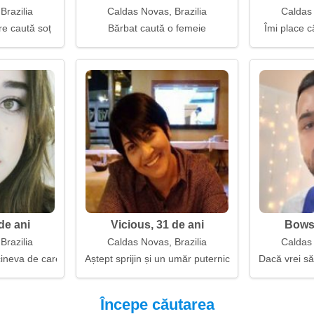
Brazilia
Caldas Novas, Brazilia
Caldas 
e caută soț
Bărbat caută o femeie
Îmi place c
de ani
Vicious, 31 de ani
Bowse
Brazilia
Caldas Novas, Brazilia
Caldas 
cineva de care să nu se teamă
Aștept sprijin și un umăr puternic
Dacă vrei să
Începe căutarea