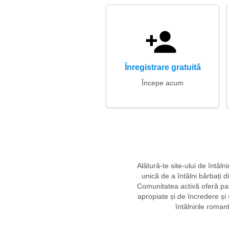
Înregistrare gratuită
Începe acum
Alătură-te site-ului de întâl
unică de a întâlni bărbați d
Comunitatea activă oferă part
apropiate și de încredere ș
întâlnirile roman