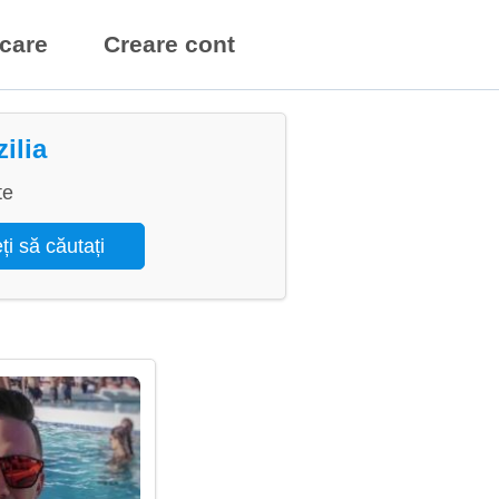
icare
Creare cont
ilia
te