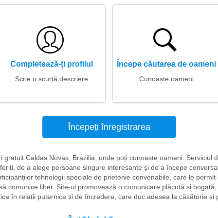
Completează-ți profilul
Începe căutarea de oameni
Scrie o scurtă descriere
Cunoaște oameni
Începeți înregistrarea
niri gratuit Caldas Novas, Brazilia, unde poți cunoaște oameni. Serviciul 
iferiți, de a alege persoane singure interesante și de a începe conversaț
icipanților tehnologii speciale de prietenie convenabile, care le permit s
i să comunice liber. Site-ul promovează o comunicare plăcută și bogată
tice în relații puternice și de încredere, care duc adesea la căsătorie și 