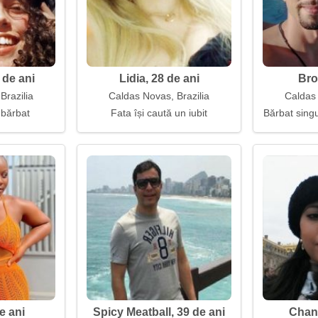
 de ani
Lidia, 28 de ani
Bro
Brazilia
Caldas Novas, Brazilia
Caldas 
 bărbat
Fata își caută un iubit
Bărbat singu
e ani
Spicy Meatball, 39 de ani
Chane