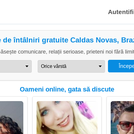
Autentif
e de întâlniri gratuite Caldas Novas, Braz
ăsește comunicare, relații serioase, prieteni noi fără limi
Oameni online, gata să discute