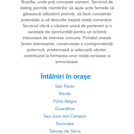
Brazilia, unde poți cunoaște oameni. Serviciul de
dating permite membrilor să ajute activ femeile să
găsească utilizatorii potriviți, să facă cunoștințe
potențiale și să dezvolte treptat relații romantice.
Serviciul oferă o căutare unică de parteneri și o
varietate de oportunități pentru un schimb
interesant de interese comune. Portalul unește
femei interesante, construiește o corespondență
puternică, prietenoasă și adecvată vârstei,
contribuind la formarea unor relații serioase și
armonioase.
Întâlniri în orașe
Sao Paulo
Recife
Porto Alegre
Guarulhos
Sao Jose dos Campos
Sorocaba
Taboao da Serra