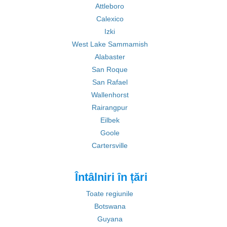
Attleboro
Calexico
Izki
West Lake Sammamish
Alabaster
San Roque
San Rafael
Wallenhorst
Rairangpur
Eilbek
Goole
Cartersville
Întâlniri în țări
Toate regiunile
Botswana
Guyana