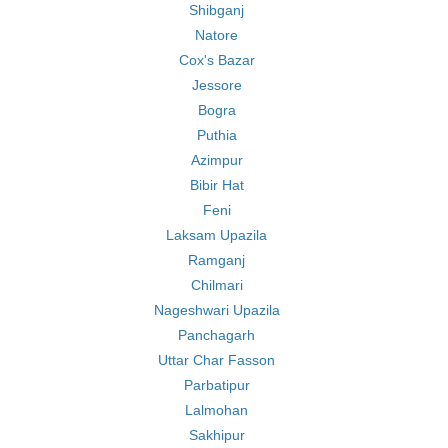
Shibganj
Natore
Cox's Bazar
Jessore
Bogra
Puthia
Azimpur
Bibir Hat
Feni
Laksam Upazila
Ramganj
Chilmari
Nageshwari Upazila
Panchagarh
Uttar Char Fasson
Parbatipur
Lalmohan
Sakhipur