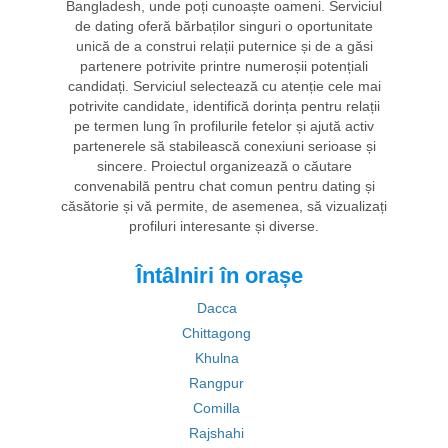
Bangladesh, unde poți cunoaște oameni. Serviciul
de dating oferă bărbaților singuri o oportunitate
unică de a construi relații puternice și de a găsi
partenere potrivite printre numeroșii potențiali
candidați. Serviciul selectează cu atenție cele mai
potrivite candidate, identifică dorința pentru relații
pe termen lung în profilurile fetelor și ajută activ
partenerele să stabilească conexiuni serioase și
sincere. Proiectul organizează o căutare
convenabilă pentru chat comun pentru dating și
căsătorie și vă permite, de asemenea, să vizualizați
profiluri interesante și diverse.
Întâlniri în orașe
Dacca
Chittagong
Khulna
Rangpur
Comilla
Rajshahi