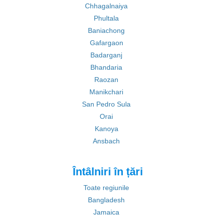
Chhagalnaiya
Phultala
Baniachong
Gafargaon
Badarganj
Bhandaria
Raozan
Manikchari
San Pedro Sula
Orai
Kanoya
Ansbach
Întâlniri în țări
Toate regiunile
Bangladesh
Jamaica