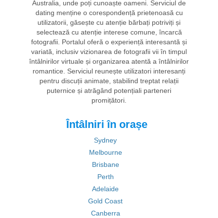
Australia, unde poți cunoaște oameni. Serviciul de
dating menține o corespondență prietenoasă cu
utilizatorii, găsește cu atenție bărbați potriviți și
selectează cu atenție interese comune, încarcă
fotografii. Portalul oferă o experiență interesantă și
variată, inclusiv vizionarea de fotografii vii în timpul
întâlnirilor virtuale și organizarea atentă a întâlnirilor
romantice. Serviciul reunește utilizatori interesanți
pentru discuții animate, stabilind treptat relații
puternice și atrăgând potențiali parteneri
promițători.
Întâlniri în orașe
Sydney
Melbourne
Brisbane
Perth
Adelaide
Gold Coast
Canberra