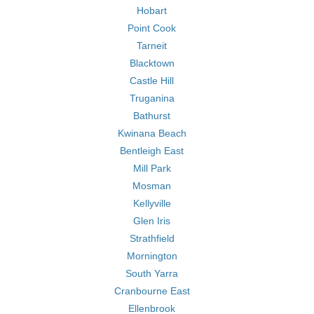
Hobart
Point Cook
Tarneit
Blacktown
Castle Hill
Truganina
Bathurst
Kwinana Beach
Bentleigh East
Mill Park
Mosman
Kellyville
Glen Iris
Strathfield
Mornington
South Yarra
Cranbourne East
Ellenbrook