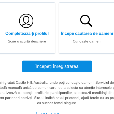
Completează-ți profilul
Începe căutarea de oameni
Scrie o scurtă descriere
Cunoaște oameni
Începeți înregistrarea
lniri gratuit Castle Hill, Australia, unde poți cunoaște oameni. Serviciul d
todă manuală unică de comunicare, de a selecta cu atenție interesele potr
analizează cu atenție profilurile participanților, selectează candidați 
nt parteneri potriviți. Site-ul indică sexul prietenei, ajută fetele cu un p
cu succes femei singure.