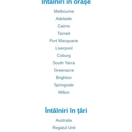
Întâlniri în orașe
Melbourne
Adelaide
Cairns
Tarneit
Port Macquarie
Liverpool
Coburg
South Yarra
Greenacre
Brighton
Springvale
Milton
Întâlniri în țări
Australia
Regatul Unit