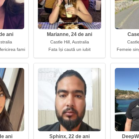
de ani
Marianne, 24 de ani
Case
stralia
Castle Hill, Australia
Castle
fericirea familiei
Fata își caută un iubit
Femeie sin
de ani
Sphinx, 22 de ani
DeepWa