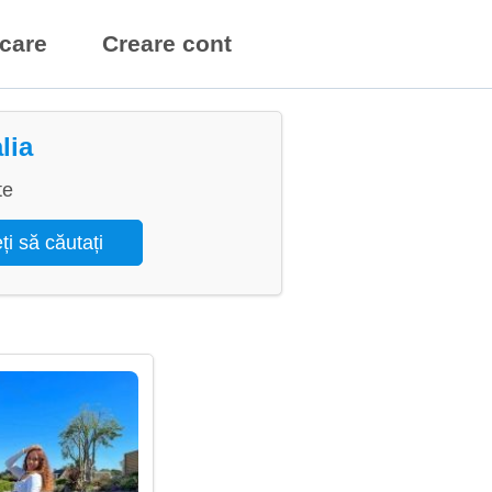
icare
Creare cont
lia
te