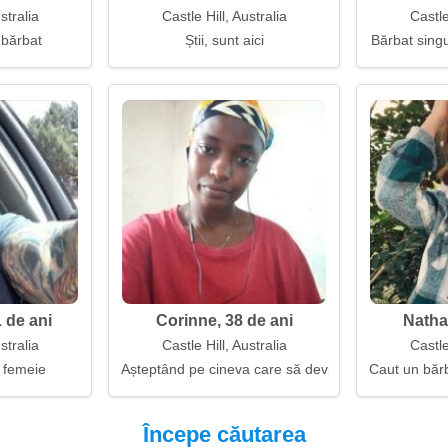
stralia
Castle Hill, Australia
Castle
 bărbat
Știi, sunt aici
Bărbat singu
 de ani
Corinne, 38 de ani
Nathal
stralia
Castle Hill, Australia
Castle
 femeie
Așteptând pe cineva care să devină o parte din min
Caut un băr
Începe căutarea