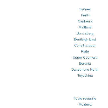
Sydney
Perth
Canberra
Maitland
Bundaberg
Bentleigh East
Coffs Harbour
Ryde
Upper Coomera
Boronia
Dandenong North
Toyoshina
Toate regiunile
Moldova