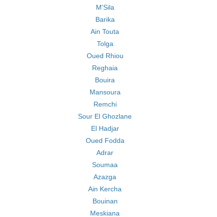
M'Sila
Barika
Ain Touta
Tolga
Oued Rhiou
Reghaia
Bouira
Mansoura
Remchi
Sour El Ghozlane
El Hadjar
Oued Fodda
Adrar
Soumaa
Azazga
Ain Kercha
Bouinan
Meskiana