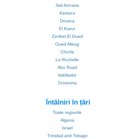
Sidi Amrane
Kerkera
Douera
El Kseur
Zeribet El Oued
Oued Alleug
Chorfa
La Rochelle
Abu Road
Vakfikebir
Oriximina
Întâlniri în țări
Toate regiunile
Algeria
Israel
Trinidad and Tobago