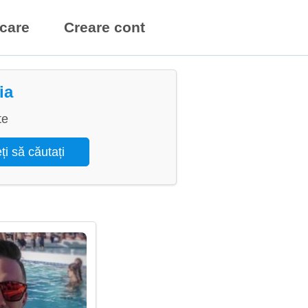
icare
Creare cont
ia
te