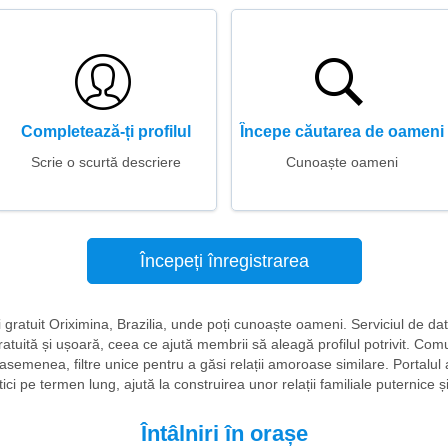
Completează-ți profilul
Începe căutarea de oameni
Scrie o scurtă descriere
Cunoaște oameni
Începeți înregistrarea
iri gratuit Oriximina, Brazilia, unde poți cunoaște oameni. Serviciul de da
atuită și ușoară, ceea ce ajută membrii să aleagă profilul potrivit. Comu
 asemenea, filtre unice pentru a găsi relații amoroase similare. Portalul a
i pe termen lung, ajută la construirea unor relații familiale puternice și i
Întâlniri în orașe