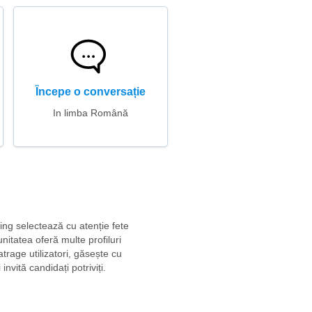
Începe o conversație
In limba Română
ting selectează cu atenție fete
nitatea oferă multe profiluri
trage utilizatori, găsește cu
nvită candidați potriviți.