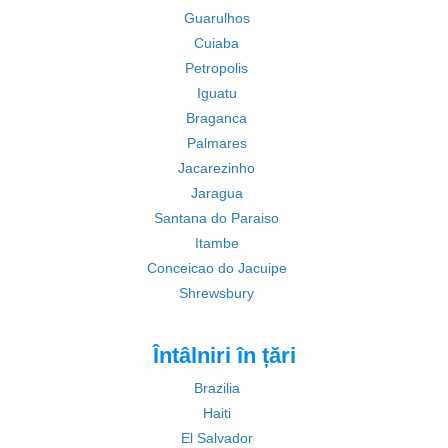
Guarulhos
Cuiaba
Petropolis
Iguatu
Braganca
Palmares
Jacarezinho
Jaragua
Santana do Paraiso
Itambe
Conceicao do Jacuipe
Shrewsbury
Întâlniri în țări
Brazilia
Haiti
El Salvador