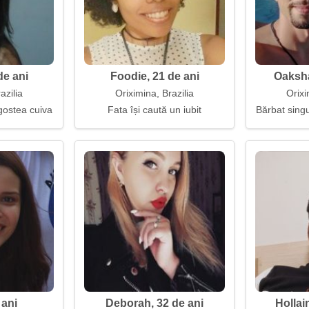
de ani
Foodie, 21 de ani
Oaksha
azilia
Oriximina, Brazilia
Orixi
gostea cuiva
Fata își caută un iubit
Bărbat singu
 ani
Deborah, 32 de ani
Hollai