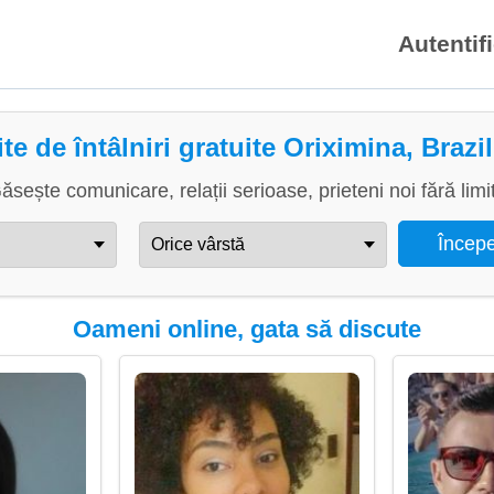
Autentif
ite de întâlniri gratuite Oriximina, Brazil
ăsește comunicare, relații serioase, prieteni noi fără limi
Oameni online, gata să discute