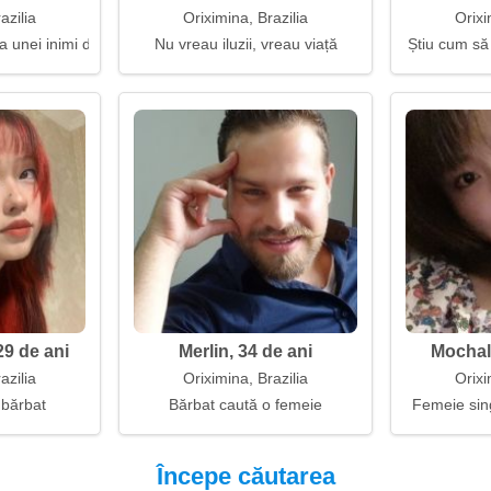
azilia
Oriximina, Brazilia
Orixi
a unei inimi deschise
Nu vreau iluzii, vreau viață
Știu cum să 
9 de ani
Merlin, 34 de ani
Mochala
azilia
Oriximina, Brazilia
Orixi
 bărbat
Bărbat caută o femeie
Femeie sin
Începe căutarea