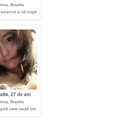
mina, Brazilia
surprind și să inspir
tte, 27 de ani
mina, Brazilia
gură care caută soț