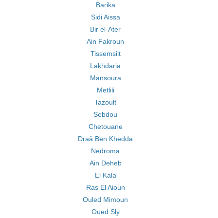
Barika
Sidi Aissa
Bir el-Ater
Ain Fakroun
Tissemsilt
Lakhdaria
Mansoura
Metlili
Tazoult
Sebdou
Chetouane
Draâ Ben Khedda
Nedroma
Ain Deheb
El Kala
Ras El Aioun
Ouled Mimoun
Oued Sly