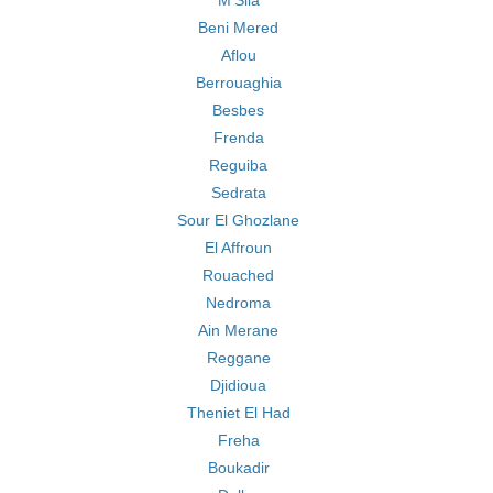
M'Sila
Beni Mered
Aflou
Berrouaghia
Besbes
Frenda
Reguiba
Sedrata
Sour El Ghozlane
El Affroun
Rouached
Nedroma
Ain Merane
Reggane
Djidioua
Theniet El Had
Freha
Boukadir