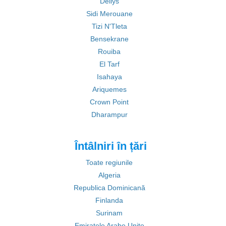
Dellys
Sidi Merouane
Tizi N'Tleta
Bensekrane
Rouiba
El Tarf
Isahaya
Ariquemes
Crown Point
Dharampur
Întâlniri în țări
Toate regiunile
Algeria
Republica Dominicană
Finlanda
Surinam
Emiratele Arabe Unite