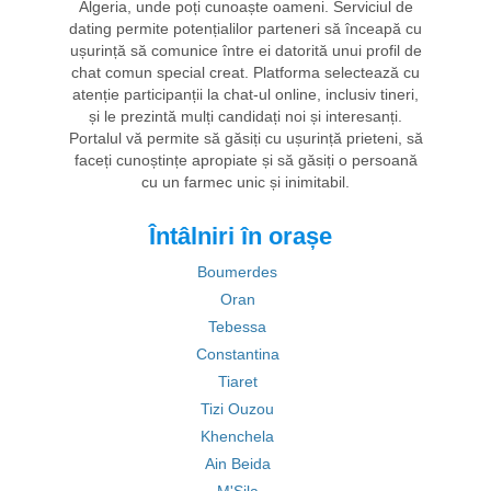
Algeria, unde poți cunoaște oameni. Serviciul de
dating permite potențialilor parteneri să înceapă cu
ușurință să comunice între ei datorită unui profil de
chat comun special creat. Platforma selectează cu
atenție participanții la chat-ul online, inclusiv tineri,
și le prezintă mulți candidați noi și interesanți.
Portalul vă permite să găsiți cu ușurință prieteni, să
faceți cunoștințe apropiate și să găsiți o persoană
cu un farmec unic și inimitabil.
Întâlniri în orașe
Boumerdes
Oran
Tebessa
Constantina
Tiaret
Tizi Ouzou
Khenchela
Ain Beida