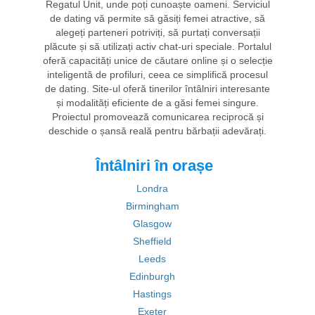
Regatul Unit, unde poți cunoaște oameni. Serviciul
de dating vă permite să găsiți femei atractive, să
alegeți parteneri potriviți, să purtați conversații
plăcute și să utilizați activ chat-uri speciale. Portalul
oferă capacități unice de căutare online și o selecție
inteligentă de profiluri, ceea ce simplifică procesul
de dating. Site-ul oferă tinerilor întâlniri interesante
și modalități eficiente de a găsi femei singure.
Proiectul promovează comunicarea reciprocă și
deschide o șansă reală pentru bărbații adevărați.
Întâlniri în orașe
Londra
Birmingham
Glasgow
Sheffield
Leeds
Edinburgh
Hastings
Exeter