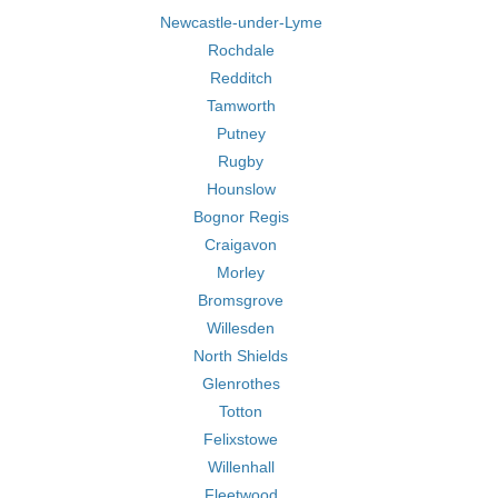
Newcastle-under-Lyme
Rochdale
Redditch
Tamworth
Putney
Rugby
Hounslow
Bognor Regis
Craigavon
Morley
Bromsgrove
Willesden
North Shields
Glenrothes
Totton
Felixstowe
Willenhall
Fleetwood