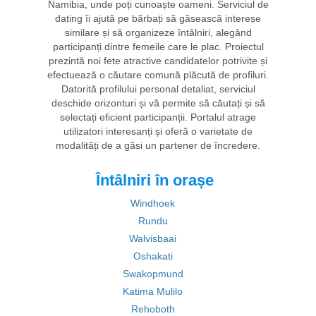
Namibia, unde poți cunoaște oameni. Serviciul de
dating îi ajută pe bărbați să găsească interese
similare și să organizeze întâlniri, alegând
participanți dintre femeile care le plac. Proiectul
prezintă noi fete atractive candidatelor potrivite și
efectuează o căutare comună plăcută de profiluri.
Datorită profilului personal detaliat, serviciul
deschide orizonturi și vă permite să căutați și să
selectați eficient participanții. Portalul atrage
utilizatori interesanți și oferă o varietate de
modalități de a găsi un partener de încredere.
Întâlniri în orașe
Windhoek
Rundu
Walvisbaai
Oshakati
Swakopmund
Katima Mulilo
Rehoboth