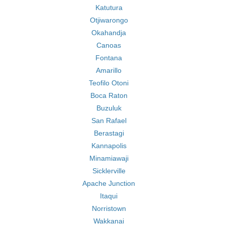
Katutura
Otjiwarongo
Okahandja
Canoas
Fontana
Amarillo
Teofilo Otoni
Boca Raton
Buzuluk
San Rafael
Berastagi
Kannapolis
Minamiawaji
Sicklerville
Apache Junction
Itaqui
Norristown
Wakkanai