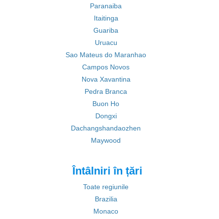
Paranaiba
Itaitinga
Guariba
Uruacu
Sao Mateus do Maranhao
Campos Novos
Nova Xavantina
Pedra Branca
Buon Ho
Dongxi
Dachangshandaozhen
Maywood
Întâlniri în țări
Toate regiunile
Brazilia
Monaco