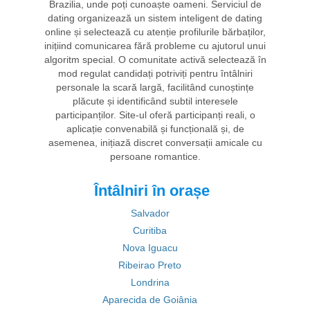
Brazilia, unde poți cunoaște oameni. Serviciul de
dating organizează un sistem inteligent de dating
online și selectează cu atenție profilurile bărbaților,
inițiind comunicarea fără probleme cu ajutorul unui
algoritm special. O comunitate activă selectează în
mod regulat candidați potriviți pentru întâlniri
personale la scară largă, facilitând cunoștințe
plăcute și identificând subtil interesele
participanților. Site-ul oferă participanți reali, o
aplicație convenabilă și funcțională și, de
asemenea, inițiază discret conversații amicale cu
persoane romantice.
Întâlniri în orașe
Salvador
Curitiba
Nova Iguacu
Ribeirao Preto
Londrina
Aparecida de Goiânia