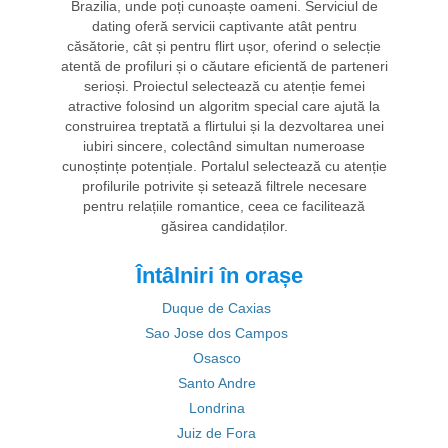
Brazilia, unde poți cunoaște oameni. Serviciul de
dating oferă servicii captivante atât pentru
căsătorie, cât și pentru flirt ușor, oferind o selecție
atentă de profiluri și o căutare eficientă de parteneri
serioși. Proiectul selectează cu atenție femei
atractive folosind un algoritm special care ajută la
construirea treptată a flirtului și la dezvoltarea unei
iubiri sincere, colectând simultan numeroase
cunoștințe potențiale. Portalul selectează cu atenție
profilurile potrivite și setează filtrele necesare
pentru relațiile romantice, ceea ce facilitează
găsirea candidaților.
Întâlniri în orașe
Duque de Caxias
Sao Jose dos Campos
Osasco
Santo Andre
Londrina
Juiz de Fora