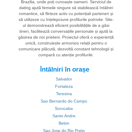
Brazilia, unde poți cunoaște oameni. Serviciul de
dating ajută femeile singure să stabilească întâlniri
romantice, să flirteze activ cu potențiali parteneri și
să utilizeze cu înțelepciune profilurile potrivite. Site-
ul demonstrează eficient posibilitățile de a găsi
tineri, facilitează conversațiile personale și ajută la
găsirea de noi prieteni. Proiectul oferă o experiență
unică, construiește armonios relații pentru o
comunicare plăcută, dezvoltă constant tehnologii și
compară cu atenție profilurile.
Întâlniri în orașe
Salvador
Fortaleza
Teresina
Sao Bernardo do Campo
Sorocaba
Santo Andre
Betim
Sao Jose do Rio Preto