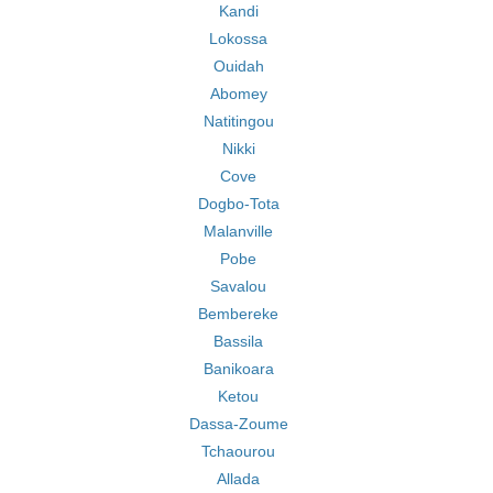
Kandi
Lokossa
Ouidah
Abomey
Natitingou
Nikki
Cove
Dogbo-Tota
Malanville
Pobe
Savalou
Bembereke
Bassila
Banikoara
Ketou
Dassa-Zoume
Tchaourou
Allada