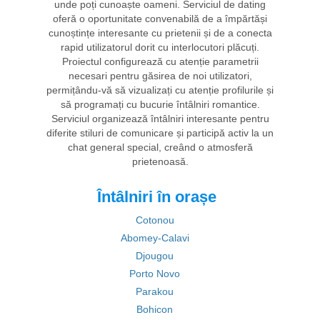
unde poți cunoaște oameni. Serviciul de dating
oferă o oportunitate convenabilă de a împărtăși
cunoștințe interesante cu prietenii și de a conecta
rapid utilizatorul dorit cu interlocutori plăcuți.
Proiectul configurează cu atenție parametrii
necesari pentru găsirea de noi utilizatori,
permițându-vă să vizualizați cu atenție profilurile și
să programați cu bucurie întâlniri romantice.
Serviciul organizează întâlniri interesante pentru
diferite stiluri de comunicare și participă activ la un
chat general special, creând o atmosferă
prietenoasă.
Întâlniri în orașe
Cotonou
Abomey-Calavi
Djougou
Porto Novo
Parakou
Bohicon