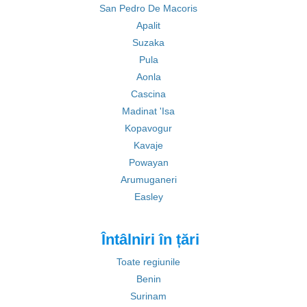
San Pedro De Macoris
Apalit
Suzaka
Pula
Aonla
Cascina
Madinat 'Isa
Kopavogur
Kavaje
Powayan
Arumuganeri
Easley
Întâlniri în țări
Toate regiunile
Benin
Surinam