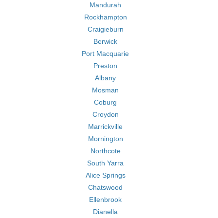
Mandurah
Rockhampton
Craigieburn
Berwick
Port Macquarie
Preston
Albany
Mosman
Coburg
Croydon
Marrickville
Mornington
Northcote
South Yarra
Alice Springs
Chatswood
Ellenbrook
Dianella