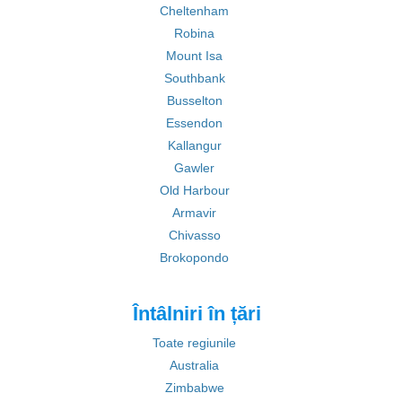
Cheltenham
Robina
Mount Isa
Southbank
Busselton
Essendon
Kallangur
Gawler
Old Harbour
Armavir
Chivasso
Brokopondo
Întâlniri în țări
Toate regiunile
Australia
Zimbabwe