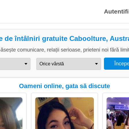
Autentif
e de întâlniri gratuite Caboolture, Austr
ăsește comunicare, relații serioase, prieteni noi fără limi
Oameni online, gata să discute