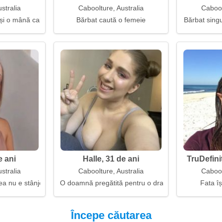
stralia
Caboolture, Australia
Cabool
și o mână caldă în apropiere
Bărbat caută o femeie
Bărbat singu
e ani
Halle, 31 de ani
TruDefini
stralia
Caboolture, Australia
Cabool
tea nu e stânjenitoare
O doamnă pregătită pentru o dragoste matură și se
Fata îș
Începe căutarea