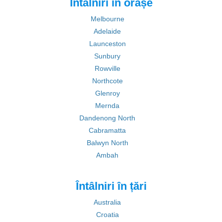
Întâlniri în orașe
Melbourne
Adelaide
Launceston
Sunbury
Rowville
Northcote
Glenroy
Mernda
Dandenong North
Cabramatta
Balwyn North
Ambah
Întâlniri în țări
Australia
Croatia