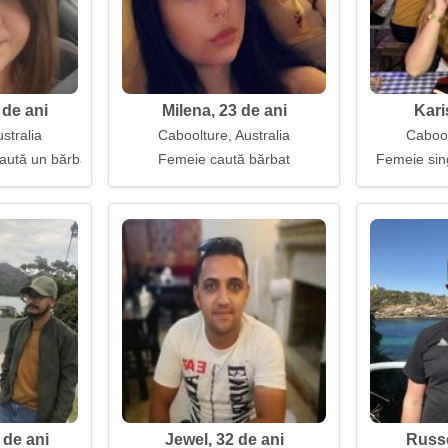
 de ani
Milena, 23 de ani
Kari
stralia
Caboolture, Australia
Cabool
aută un bărbat cu mâini
Femeie caută bărbat
Femeie sin
 de ani
Jewel, 32 de ani
Russe