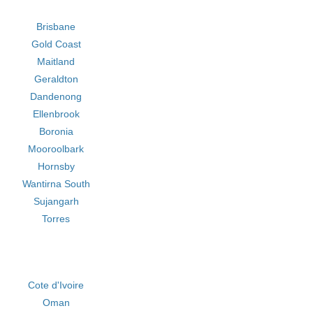
Brisbane
Gold Coast
Maitland
Geraldton
Dandenong
Ellenbrook
Boronia
Mooroolbark
Hornsby
Wantirna South
Sujangarh
Torres
Cote d'Ivoire
Oman