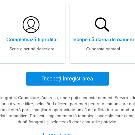
Completează-ți profilul
Începe căutarea de oameni
Scrie o scurtă descriere
Cunoaște oameni
Începeți înregistrarea
lniri gratuit Caboolture, Australia, unde poți cunoaște oameni. Serviciul 
săi prin diverse filtre, selectând eficient parteneri pentru o comunicare 
rtalul oferă participanților o oportunitate unică de a flirta într-un mod o
elații romantice. Proiectul implementează tehnologii speciale care compa
după fotografii și selectează doar chat-urile potrivite.