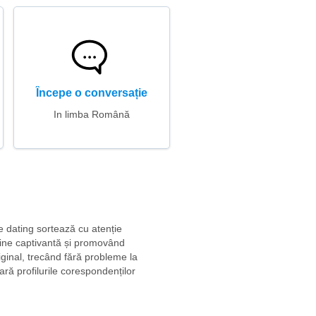
Începe o conversație
In limba Română
de dating sortează cu atenție
online captivantă și promovând
riginal, trecând fără probleme la
ră profilurile corespondenților