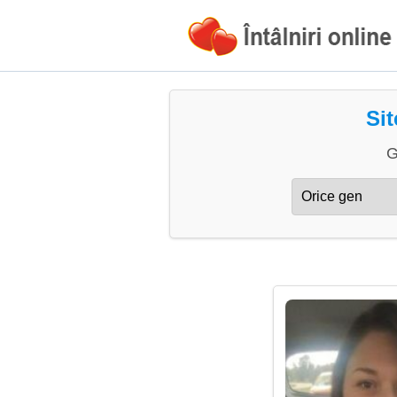
Sit
G