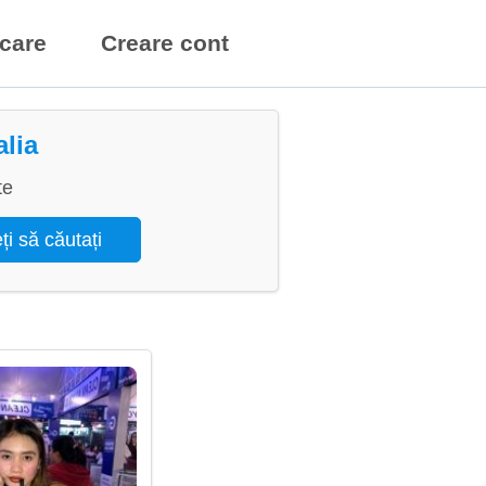
icare
Creare cont
alia
te