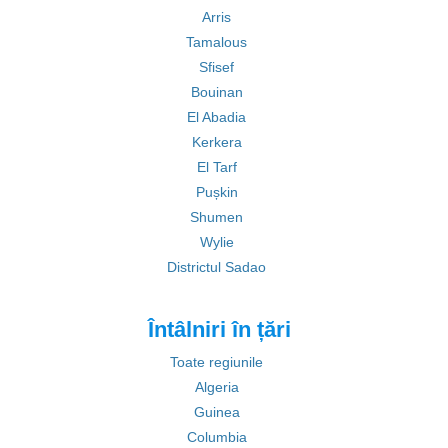
Arris
Tamalous
Sfisef
Bouinan
El Abadia
Kerkera
El Tarf
Pușkin
Shumen
Wylie
Districtul Sadao
Întâlniri în țări
Toate regiunile
Algeria
Guinea
Columbia