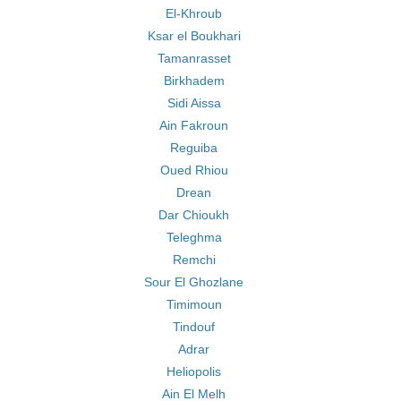
El-Khroub
Ksar el Boukhari
Tamanrasset
Birkhadem
Sidi Aissa
Ain Fakroun
Reguiba
Oued Rhiou
Drean
Dar Chioukh
Teleghma
Remchi
Sour El Ghozlane
Timimoun
Tindouf
Adrar
Heliopolis
Ain El Melh