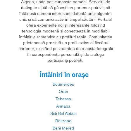
Algeria, unde poți cunoaște oameni. Serviciul de
dating te ajută să găsești un partener potrivit, să
întâlnești oameni interesanți datorită unui algoritm
unic și să comunici activ în timpul căutării. Portalul
oferă experiențe noi și interesante folosind
tehnologia modernă și conectează în mod fiabil
întâlnirile romantice cu profiluri reale. Comunitatea
prietenoasă prezintă un profil extins al fiecărui
partener, existând posibilitatea de a posta fotografii
în corespondența personală și de a alege
participanți potriviți.
Întâlniri în orașe
Boumerdes
Oran
Tebessa
Annaba
Sidi Bel Abbes
Relizane
Beni Mered